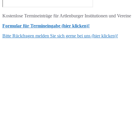
Kostenlose Termineinträge für Artlenburger Institutionen und Verein
Formular für Termineingabe (hier klicken)!
Bitte Rückfragen melden Sie sich gerne bei uns (hier klicken)!
ANSCHRIFT
Flecken Artlenburg
Schulstraße 3, 21380 Artlenburg
verwaltung [at] artlenburg.de
04139 7040 oder 7159