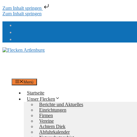
Zum Inhalt springen
Zum Inhalt springen
Flecken Artlenburg
an der Elbe
Menü
Startseite
Unser Flecken
Berichte und Aktuelles
Einrichtungen
Firmen
Vereine
Achtern Diek
Abfuhrkalender