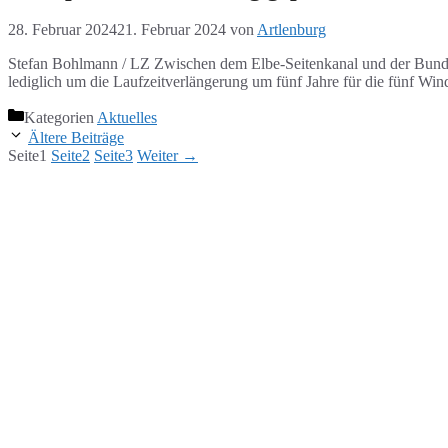
28. Februar 2024
21. Februar 2024
von
Artlenburg
Stefan Bohlmann / LZ Zwischen dem Elbe-Seitenkanal und der Bundes
lediglich um die Laufzeitverlängerung um fünf Jahre für die fünf W
Kategorien
Aktuelles
Ältere Beiträge
Seite
1
Seite
2
Seite
3
Weiter
→
ANSCHRIFT
Flecken Artlenburg
Schulstraße 3, 21380 Artlenburg
verwaltung [at] artlenburg.de
04139 7040 oder 7159