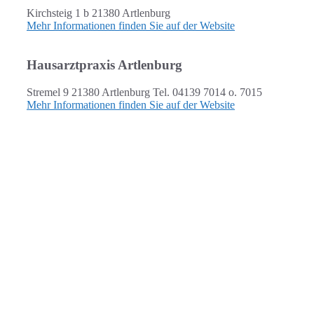
Kirchsteig 1 b 21380 Artlenburg
Mehr Informationen finden Sie auf der Website
Hausarztpraxis Artlenburg
Stremel 9 21380 Artlenburg Tel. 04139 7014 o. 7015
Mehr Informationen finden Sie auf der Website
ANSCHRIFT
Flecken Artlenburg
Schulstraße 3, 21380 Artlenburg
verwaltung [at] artlenburg.de
04139 7040 oder 7159
ÖFFNUNGSZEITEN
dienstags: 17.00 bis 19.00 Uhr
Bürgermeistersprechstunde: