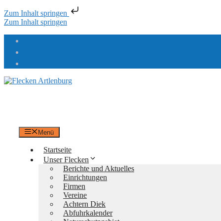
Zum Inhalt springen
Zum Inhalt springen
Flecken Artlenburg
an der Elbe
Menü
Startseite
Unser Flecken
Berichte und Aktuelles
Einrichtungen
Firmen
Vereine
Achtern Diek
Abfuhrkalender