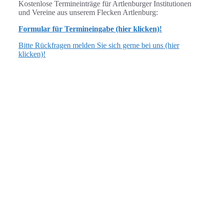
Kostenlose Termineinträge für Artlenburger Institutionen
und Vereine aus unserem Flecken Artlenburg:
Formular für Termineingabe (hier klicken)!
Bitte Rückfragen melden Sie sich gerne bei uns (hier
klicken)!
ANSCHRIFT
Flecken Artlenburg
Schulstraße 3, 21380 Artlenburg
verwaltung [at] artlenburg.de
04139 7040 oder 7159
ÖFFNUNGSZEITEN
dienstags: 17.00 bis 19.00 Uhr
Bürgermeistersprechstunde: