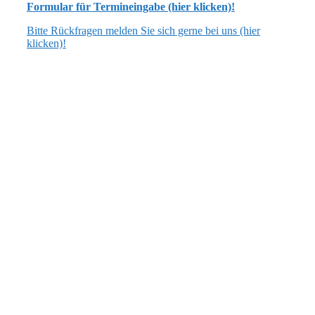
Formular für Termineingabe (hier klicken)!
Bitte Rückfragen melden Sie sich gerne bei uns (hier
klicken)!
ANSCHRIFT
Flecken Artlenburg
Schulstraße 3, 21380 Artlenburg
verwaltung [at] artlenburg.de
04139 7040 oder 7159
ÖFFNUNGSZEITEN
dienstags: 17.00 bis 19.00 Uhr
Bürgermeistersprechstunde:
dienstags: 17.30 bis 19.00 Uhr
(oder nach Vereinbarung)