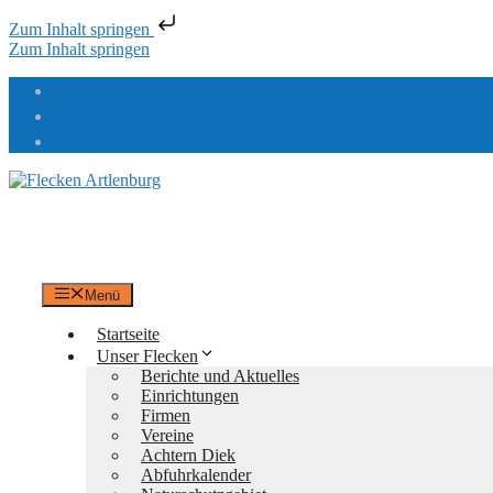
Zum Inhalt springen
Zum Inhalt springen
Flecken Artlenburg
an der Elbe
Menü
Startseite
Unser Flecken
Berichte und Aktuelles
Einrichtungen
Firmen
Vereine
Achtern Diek
Abfuhrkalender