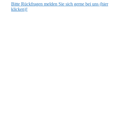
Bitte Rückfragen melden Sie sich gerne bei uns (hier
klicken)!
ANSCHRIFT
Flecken Artlenburg
Schulstraße 3, 21380 Artlenburg
verwaltung [at] artlenburg.de
04139 7040 oder 7159
ÖFFNUNGSZEITEN
dienstags: 17.00 bis 19.00 Uhr
Bürgermeistersprechstunde:
dienstags: 17.30 bis 19.00 Uhr
(oder nach Vereinbarung)
AKTUELLES