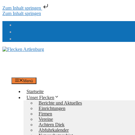
Zum Inhalt springen
Zum Inhalt springen
Flecken Artlenburg
an der Elbe
Menü
Startseite
Unser Flecken
Berichte und Aktuelles
Einrichtungen
Firmen
Vereine
Achtern Diek
Abfuhrkalender