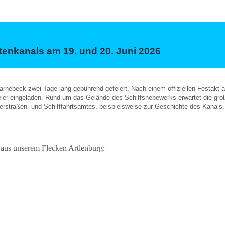
itenkanals am 19. und 20. Juni 2026
arnebeck zwei Tage lang gebührend gefeiert. Nach einem offiziellen Festakt a
msfeier eingeladen. Rund um das Gelände des Schiffshebewerks erwartet die 
straßen- und Schifffahrtsamtes, beispielsweise zur Geschichte des Kanals. 
e aus unserem Flecken Artlenburg: