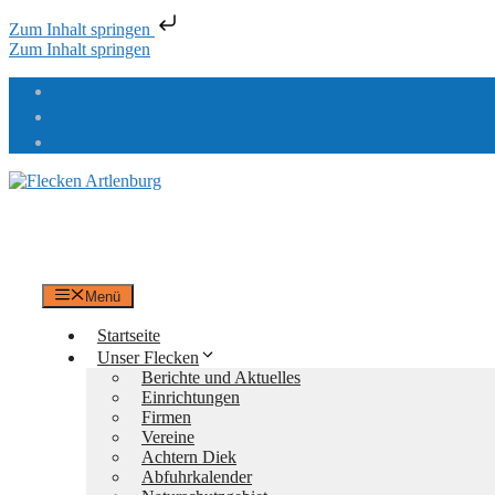
Zum Inhalt springen
Zum Inhalt springen
Flecken Artlenburg
an der Elbe
Menü
Startseite
Unser Flecken
Berichte und Aktuelles
Einrichtungen
Firmen
Vereine
Achtern Diek
Abfuhrkalender