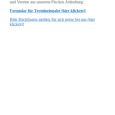
und Vereine aus unserem Flecken Artlenburg:
Formular für Termineingabe (hier klicken)!
Bitte Rückfragen melden Sie sich gerne bei uns (hier
klicken)!
ANSCHRIFT
Flecken Artlenburg
Schulstraße 3, 21380 Artlenburg
verwaltung [at] artlenburg.de
04139 7040 oder 7159
ÖFFNUNGSZEITEN
dienstags: 17.00 bis 19.00 Uhr
Bürgermeistersprechstunde:
dienstags: 17.30 bis 19.00 Uhr