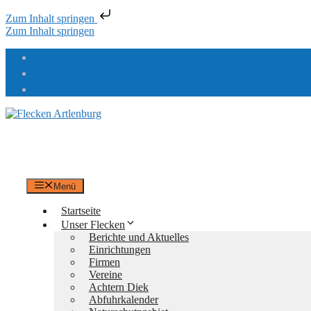
Zum Inhalt springen
Zum Inhalt springen
Flecken Artlenburg
an der Elbe
Menü
Startseite
Unser Flecken
Berichte und Aktuelles
Einrichtungen
Firmen
Vereine
Achtern Diek
Abfuhrkalender