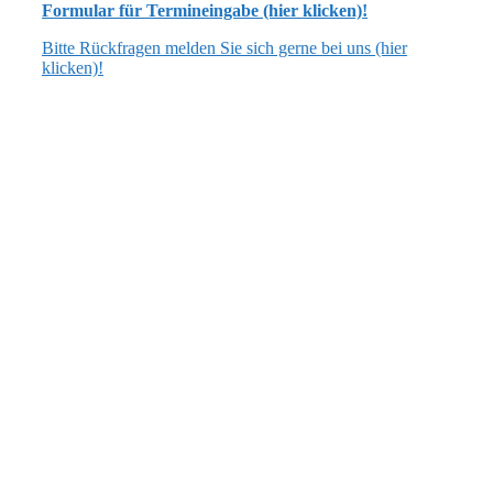
Formular für Termineingabe (hier klicken)!
Bitte Rückfragen melden Sie sich gerne bei uns (hier
klicken)!
ANSCHRIFT
Flecken Artlenburg
Schulstraße 3, 21380 Artlenburg
verwaltung [at] artlenburg.de
04139 7040 oder 7159
ÖFFNUNGSZEITEN
dienstags: 17.00 bis 19.00 Uhr
Bürgermeistersprechstunde:
dienstags: 17.30 bis 19.00 Uhr
(oder nach Vereinbarung)