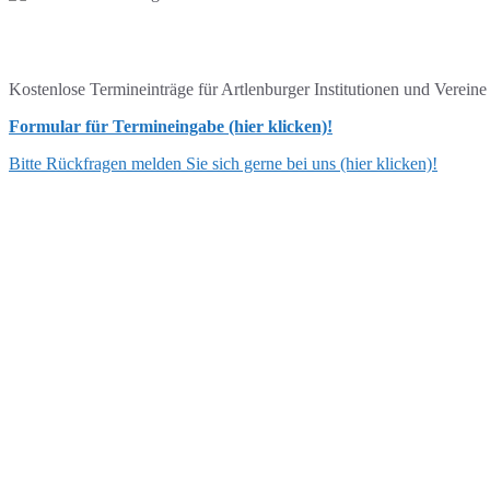
Kostenlose Termineinträge für Artlenburger Institutionen und Verein
Formular für Termineingabe (hier klicken)!
Bitte Rückfragen melden Sie sich gerne bei uns (hier klicken)!
ANSCHRIFT
Flecken Artlenburg
Schulstraße 3, 21380 Artlenburg