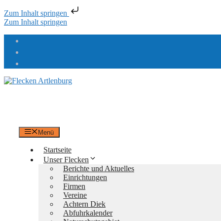
Zum Inhalt springen
Zum Inhalt springen
Flecken Artlenburg
an der Elbe
Menü
Startseite
Unser Flecken
Berichte und Aktuelles
Einrichtungen
Firmen
Vereine
Achtern Diek
Abfuhrkalender