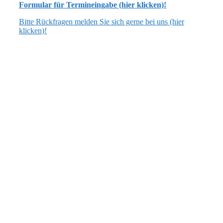
Formular für Termineingabe (hier klicken)!
Bitte Rückfragen melden Sie sich gerne bei uns (hier
klicken)!
ANSCHRIFT
Flecken Artlenburg
Schulstraße 3, 21380 Artlenburg
verwaltung [at] artlenburg.de
04139 7040 oder 7159
ÖFFNUNGSZEITEN
dienstags: 17.00 bis 19.00 Uhr
Bürgermeistersprechstunde:
dienstags: 17.30 bis 19.00 Uhr
(oder nach Vereinbarung)