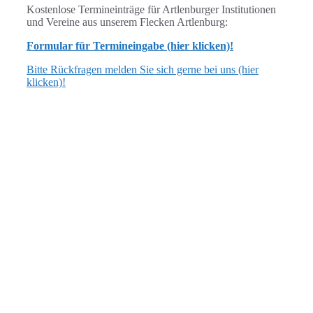
Kostenlose Termineinträge für Artlenburger Institutionen
und Vereine aus unserem Flecken Artlenburg:
Formular für Termineingabe (hier klicken)!
Bitte Rückfragen melden Sie sich gerne bei uns (hier
klicken)!
ANSCHRIFT
Flecken Artlenburg
Schulstraße 3, 21380 Artlenburg
verwaltung [at] artlenburg.de
04139 7040 oder 7159
ÖFFNUNGSZEITEN
dienstags: 17.00 bis 19.00 Uhr
Bürgermeistersprechstunde: