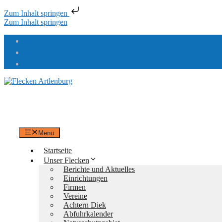
Zum Inhalt springen
Zum Inhalt springen
Flecken Artlenburg
an der Elbe
Menü
Startseite
Unser Flecken
Berichte und Aktuelles
Einrichtungen
Firmen
Vereine
Achtern Diek
Abfuhrkalender