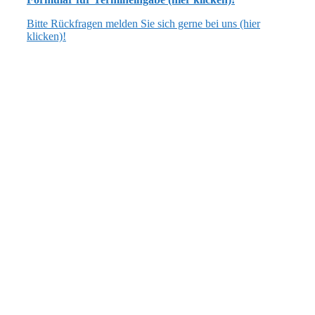
Bitte Rückfragen melden Sie sich gerne bei uns (hier
klicken)!
ANSCHRIFT
Flecken Artlenburg
Schulstraße 3, 21380 Artlenburg
verwaltung [at] artlenburg.de
04139 7040 oder 7159
ÖFFNUNGSZEITEN
dienstags: 17.00 bis 19.00 Uhr
Bürgermeistersprechstunde:
dienstags: 17.30 bis 19.00 Uhr
(oder nach Vereinbarung)
AKTUELLES