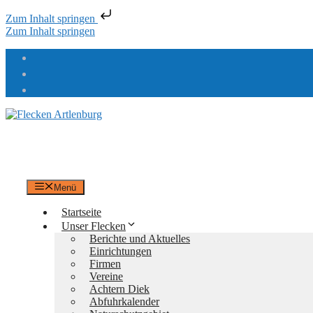
Zum Inhalt springen
Zum Inhalt springen
Flecken Artlenburg
an der Elbe
Menü
Startseite
Unser Flecken
Berichte und Aktuelles
Einrichtungen
Firmen
Vereine
Achtern Diek
Abfuhrkalender