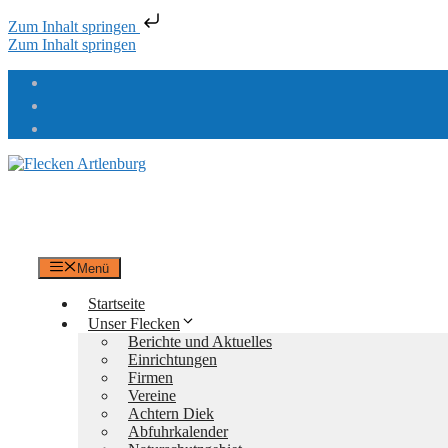
Zum Inhalt springen
Zum Inhalt springen
Flecken Artlenburg
an der Elbe
Menü
Startseite
Unser Flecken
Berichte und Aktuelles
Einrichtungen
Firmen
Vereine
Achtern Diek
Abfuhrkalender