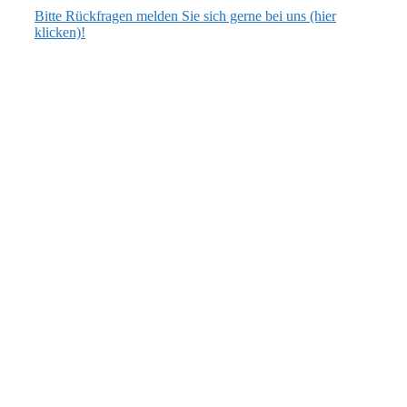
Bitte Rückfragen melden Sie sich gerne bei uns (hier
klicken)!
ANSCHRIFT
Flecken Artlenburg
Schulstraße 3, 21380 Artlenburg
verwaltung [at] artlenburg.de
04139 7040 oder 7159
ÖFFNUNGSZEITEN
dienstags: 17.00 bis 19.00 Uhr
Bürgermeistersprechstunde:
dienstags: 17.30 bis 19.00 Uhr
(oder nach Vereinbarung)
AKTUELLES