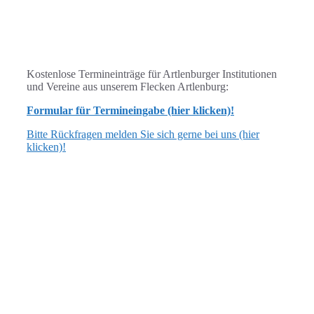
Kostenlose Termineinträge für Artlenburger Institutionen
und Vereine aus unserem Flecken Artlenburg:
Formular für Termineingabe (hier klicken)!
Bitte Rückfragen melden Sie sich gerne bei uns (hier
klicken)!
ANSCHRIFT
Flecken Artlenburg
Schulstraße 3, 21380 Artlenburg
verwaltung [at] artlenburg.de
04139 7040 oder 7159