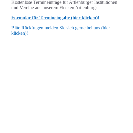
Kostenlose Termineinträge für Artlenburger Institutionen
und Vereine aus unserem Flecken Artlenburg:
Formular für Termineingabe (hier klicken)!
Bitte Rückfragen melden Sie sich gerne bei uns (hier
klicken)!
ANSCHRIFT
Flecken Artlenburg
Schulstraße 3, 21380 Artlenburg
verwaltung [at] artlenburg.de
04139 7040 oder 7159
ÖFFNUNGSZEITEN
dienstags: 17.00 bis 19.00 Uhr
Bürgermeistersprechstunde: